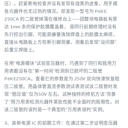
压）。赶紧断电检查并没有发现有烧黑的迹象，用手摸
各元器件也无过热的情况。却发现一型号为 P6KE
250CA 的二极管掉落在维修台上——因整块电路板有厚
达 1mm 多的保护胶膜覆盖着， 是同行前期修理时没有
先行挖出引脚，可能是嫌要清除焊盘上的胶膜太麻烦，
直接从电路板上方剪断引脚测量，测量后发现“没问题”
后重又焊接上。
在用“电源模块”试验变压器时，巧遇到了同行和我用万
用表都没有在“第一时间”检测到已损坏的二极管
P6KE250CA。查看它的参数是为 250V 双向快速恢复稳
压二极管。用晶体管直流参数测试表测试该二极管时发
现 “稳压值” 仅为50V 左右。这种独特的修机方法“完善
了”用万用表检测元器件某些性能不全面时的局限性。对
该二极管的误判是一个典型的“万用表误判”实例。
3、装新电源 IC 的前期工作：在通过第二步证明变压器