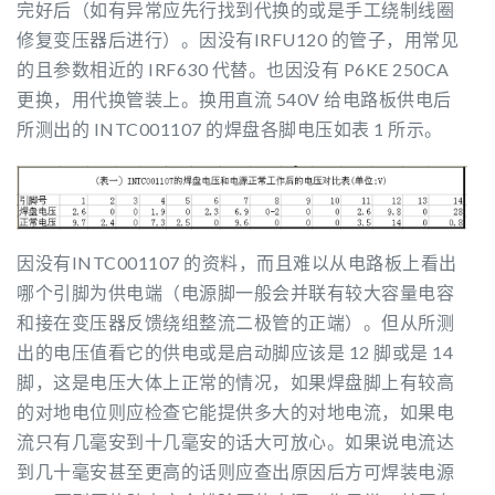
完好后（如有异常应先行找到代换的或是手工绕制线圈
修复变压器后进行）。因没有IRFU120 的管子，用常见
的且参数相近的 IRF630 代替。也因没有 P6KE 250CA
更换，用代换管装上。换用直流 540V 给电路板供电后
所测出的 INTC001107 的焊盘各脚电压如表 1 所示。
因没有INTC001107 的资料，而且难以从电路板上看出
哪个引脚为供电端（电源脚一般会并联有较大容量电容
和接在变压器反馈绕组整流二极管的正端）。但从所测
出的电压值看它的供电或是启动脚应该是 12 脚或是 14
脚，这是电压大体上正常的情况，如果焊盘脚上有较高
的对地电位则应检查它能提供多大的对地电流，如果电
流只有几毫安到十几毫安的话大可放心。如果说电流达
到几十毫安甚至更高的话则应查出原因后方可焊装电源