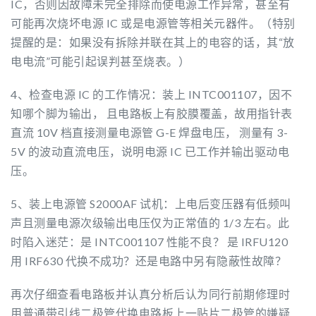
IC，否则因故障未完全排除而使电源工作异常，甚至有
可能再次烧坏电源 IC 或是电源管等相关元器件。（特别
提醒的是：如果没有拆除并联在其上的电容的话，其“放
电电流”可能引起误判甚至烧表。）
4、检查电源 IC 的工作情况：装上 INTC001107，因不
知哪个脚为输出， 且电路板上有胶膜覆盖，故用指针表
直流 10V 档直接测量电源管 G-E 焊盘电压， 测量有 3-
5V 的波动直流电压，说明电源 IC 已工作并输出驱动电
压。
5、装上电源管 S2000AF 试机：上电后变压器有低频叫
声且测量电源次级输出电压仅为正常值的 1/3 左右。此
时陷入迷茫：是 INTC001107 性能不良？ 是 IRFU120
用 IRF630 代换不成功？还是电路中另有隐蔽性故障？
再次仔细查看电路板并认真分析后认为同行前期修理时
用普通带引线二极管代换电路板上一贴片二极管的嫌疑