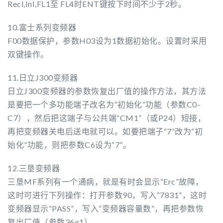
Recl,InI,FL1至 FL4时ENT键按下时间不少于2秒。
10.富士系列变频器
F00数据保护，参数H03设为1数据初始化。设置时采用
双键操作。
11.日立J300变频器
日立J300变频器的参数恢复出厂值的操作方法，其方法
是要把一个多功能端子改名为“初始化”功能（参数C0-
C7），然后把这端子与公共端“CM1”（或P24）短接，
再把变频器关电后送电就可以。如要把端子“7”改为“初
始化”功能，则把参数C6设为“7”。
12.三垦变频器
三垦MF系列有一个通病，就是有时会显示“Erc”故障，
这时可进行下列操作：打开参数90，写入“7831”，这时
变频器显示“PASS”，写入“变频器容量数”，再把参数恢
复出厂值（参数36=1）