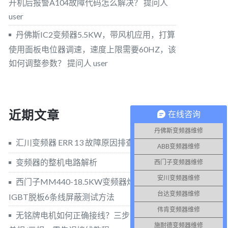
开机后报警A104故障代码怎么解决？
提问人
user
丹佛斯IC2变频器5.5KW，带风机应用，打算
使用面板电位器调速，速度上限需要60HZ，该
如何调整参数？
提问人 user
近期文章
在线咨询
丹佛斯变频器维修
汇川变频器 ERR 13 故障原因排查与维修方法
ABB变频器维修
变频器的整机电路解析
西门子变频器维修
安川变频器维修
西门子MM440-18.5KW变频器炸模块，
台达变频器维修
IGBT脱板6条线屏蔽测试方法
伟肯变频器维修
无铭牌电机如何正确接线？三步实操法分清
施耐德变频器维修