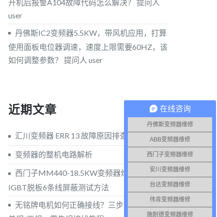
开机后报警A104故障代码怎么解决？
提问人
user
丹佛斯IC2变频器5.5KW，带风机应用，打算
使用面板电位器调速，速度上限需要60HZ，该
如何调整参数？
提问人 user
近期文章
在线咨询
丹佛斯变频器维修
汇川变频器 ERR 13 故障原因排查与维修方法
ABB变频器维修
变频器的整机电路解析
西门子变频器维修
安川变频器维修
西门子MM440-18.5KW变频器炸模块，
台达变频器维修
IGBT脱板6条线屏蔽测试方法
伟肯变频器维修
无铭牌电机如何正确接线？三步实操法分清
施耐德变频器维修