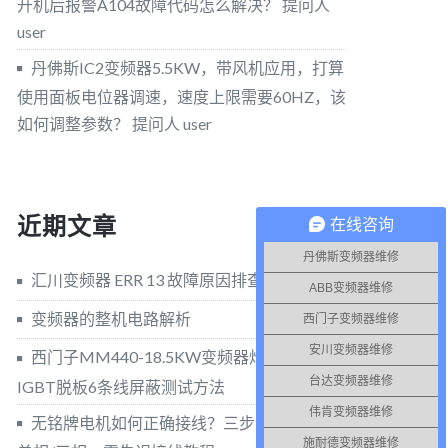
开机后报警A104故障代码怎么解决？
提问人
user
丹佛斯IC2变频器5.5KW，带风机应用，打算
使用面板电位器调速，速度上限需要60HZ，该
如何调整参数？
提问人 user
近期文章
在线咨询
丹佛斯变频器维修
汇川变频器 ERR 13 故障原因排查与维修方法
ABB变频器维修
变频器的整机电路解析
西门子变频器维修
安川变频器维修
西门子MM440-18.5KW变频器炸模块，
台达变频器维修
IGBT脱板6条线屏蔽测试方法
伟肯变频器维修
无铭牌电机如何正确接线？三步实操法分清
施耐德变频器维修